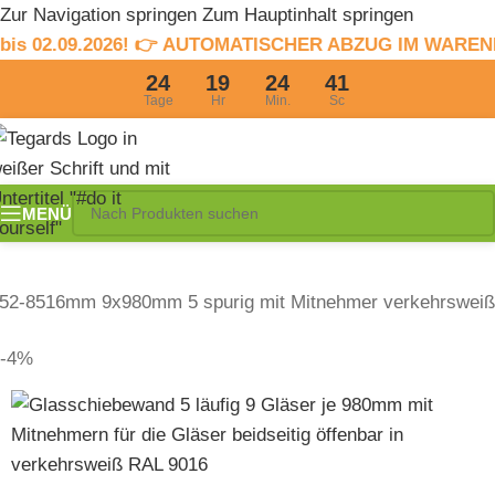
Zur Navigation springen
Zum Hauptinhalt springen
026! 👉 AUTOMATISCHER ABZUG IM WARENKORB! 👈 Für I
24
19
24
40
Tage
Hr
Min.
Sc
MENÜ
52-8516mm 9x980mm 5 spurig mit Mitnehmer verkehrsweiß
-4%