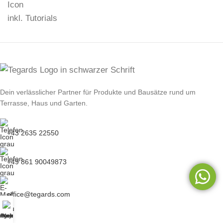
inkl. Tutorials
Dein verlässlicher Partner für Produkte und Bausätze rund um
Terrasse, Haus und Garten.
+43 2635 22550
+49 861 90049873
office@tegards.com
atgeber
Projekte
Kontakt