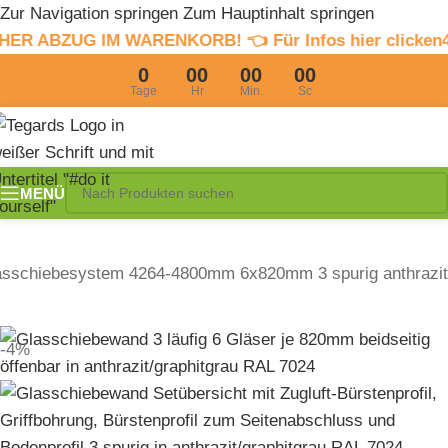
Zur Navigation springen
Zum Hauptinhalt springen
 WARENKORB! 👈 Für Infos hier clicken
4% Sommerraba
0
00
00
00
Tage
Hr
Min.
Sc
MENÜ
asschiebesystem 4264-4800mm 6x820mm 3 spurig anthrazit
-4%