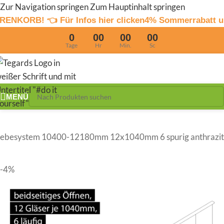
Zur Navigation springen
Zum Hauptinhalt springen
r Infos hier clicken
4% Sommerrabatt und 2% Überwei
0
00
00
00
Tage
Hr
Min.
Sc
MENÜ
iebesystem 10400-12180mm 12x1040mm 6 spurig anthrazit
-4%