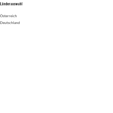
Länderauswahl
Österreich
Deutschland
2024 CREATED BY
TEGARDS GmbH
0
00
00
00
Tage
Hr
Min.
Sc
Ratgeber
Projekte