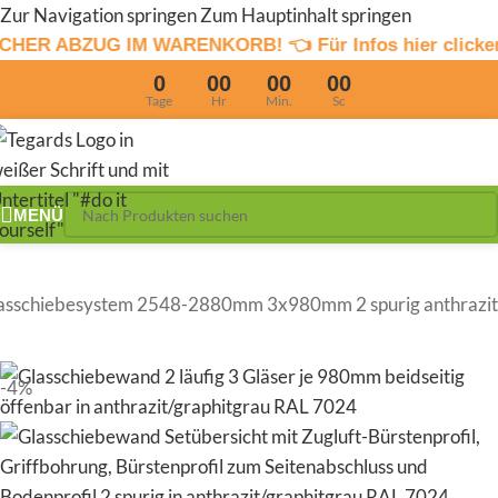
Zur Navigation springen
Zum Hauptinhalt springen
IM WARENKORB! 👈 Für Infos hier clicken
4% Sommerrab
0
00
00
00
Tage
Hr
Min.
Sc
MENÜ
asschiebesystem 2548-2880mm 3x980mm 2 spurig anthrazit
-4%