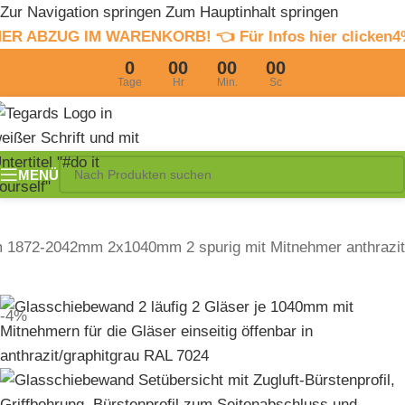
Zur Navigation springen
Zum Hauptinhalt springen
WARENKORB! 👈 Für Infos hier clicken
4% Sommerrabat
0
00
00
00
Tage
Hr
Min.
Sc
MENÜ
 1872-2042mm 2x1040mm 2 spurig mit Mitnehmer anthrazit
-4%