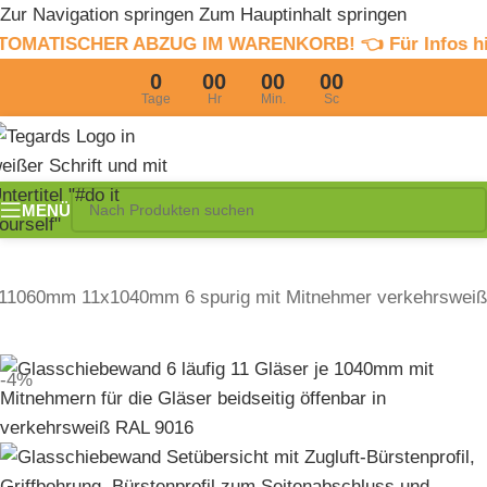
Zur Navigation springen
Zum Hauptinhalt springen
R ABZUG IM WARENKORB! 👈 Für Infos hier clicken
4% 
0
00
00
00
Tage
Hr
Min.
Sc
MENÜ
11060mm 11x1040mm 6 spurig mit Mitnehmer verkehrsweiß
-4%