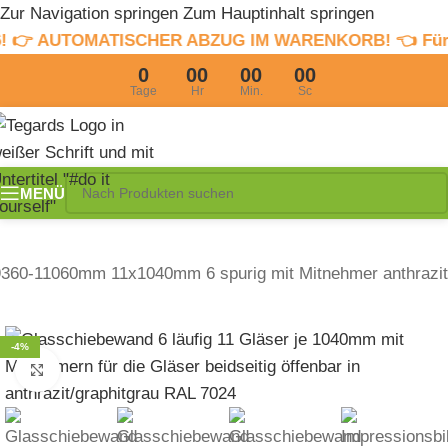
Zur Navigation springen
Zum Hauptinhalt springen
ATISCHER ABZUG IM WARENKORB! 👈 Für Infos hier cli
0
00
00
00
Tage
Hr
Min.
Sc
MENÜ
360-11060mm 11x1040mm 6 spurig mit Mitnehmer anthrazit
-4%
Zum Vergrößern klicken