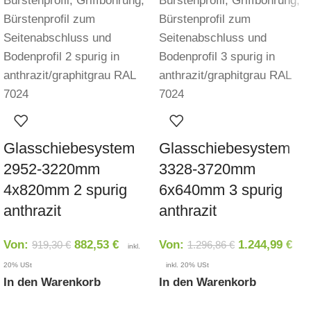
Glasschiebesystem
Glasschiebesystem
2952-3220mm
3328-3720mm
4x820mm 2 spurig
6x640mm 3 spurig
anthrazit
anthrazit
Von:
882,53
€
Von:
1.244,99
€
919,30
€
1.296,86
€
inkl.
20% USt
inkl. 20% USt
In den Warenkorb
In den Warenkorb