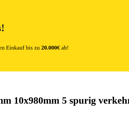
s!
en Einkauf bis zu
20.000€
ab!
0mm 10x980mm 5 spurig verkeh