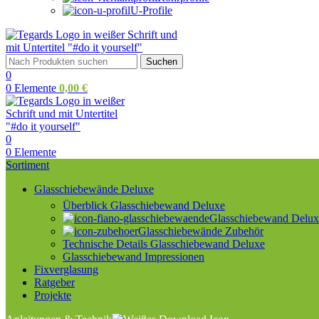
U-Profile
Suchen
0
0
Elemente
0,00
€
0
0
Elemente
Sortiment
Glasschiebewände Deluxe
Überblick Glasschiebewand Deluxe
Glasschiebewand Deluxe
Glasschiebewände Zubehör
Technische Details Glasschiebewand Deluxe
Glasschiebewand Impressionen
Fixverglasung
Ratgeber
Projekte