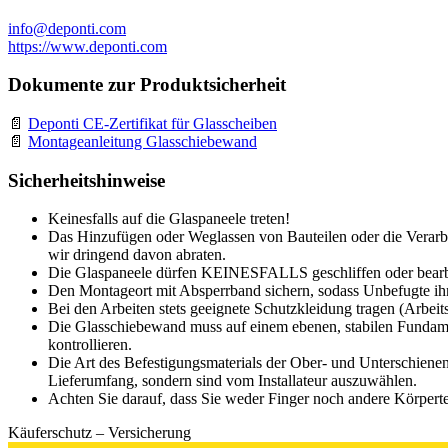
info@deponti.com
https://www.deponti.com
Dokumente zur Produktsicherheit
Deponti CE-Zertifikat für Glasscheiben
Montageanleitung Glasschiebewand
Sicherheitshinweise
Keinesfalls auf die Glaspaneele treten!
Das Hinzufügen oder Weglassen von Bauteilen oder die Verarbe
wir dringend davon abraten.
Die Glaspaneele dürfen KEINESFALLS geschliffen oder bearb
Den Montageort mit Absperrband sichern, sodass Unbefugte ihn
Bei den Arbeiten stets geeignete Schutzkleidung tragen (Arbeit
Die Glasschiebewand muss auf einem ebenen, stabilen Fundamen
kontrollieren.
Die Art des Befestigungsmaterials der Ober- und Unterschiene
Lieferumfang, sondern sind vom Installateur auszuwählen.
Achten Sie darauf, dass Sie weder Finger noch andere Körpert
Käuferschutz – Versicherung