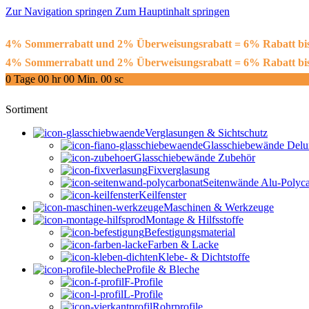
Zur Navigation springen
Zum Hauptinhalt springen
4% Sommerrabatt und 2% Überweisungsrabatt = 6% Rabatt 
4% Sommerrabatt und 2% Überweisungsrabatt = 6% Rabatt 
0
Tage
00
hr
00
Min.
00
sc
Sortiment
Verglasungen & Sichtschutz
Glasschiebewände Delu
Glasschiebewände Zubehör
Fixverglasung
Seitenwände Alu-Polyca
Keilfenster
Maschinen & Werkzeuge
Montage & Hilfsstoffe
Befestigungsmaterial
Farben & Lacke
Klebe- & Dichtstoffe
Profile & Bleche
F-Profile
L-Profile
Rohrprofile