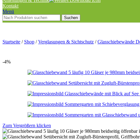
Anleitungen & Technik
Kontakt
Menü
Suchen
Startseite
/
Shop
/
Verglasungen & Sichtschutz
/
Glasschiebewände D
-4%
Zum Vergrößern klicken