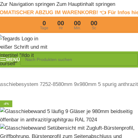
Zur Navigation springen
Zum Hauptinhalt springen
 ABZUG IM WARENKORB! 👈 Für Infos hier clicken
4% S
0
00
00
00
Tage
Hr
Min.
Sc
MENÜ
asschiebesystem 7252-8580mm 9x980mm 5 spurig anthrazit
-4%