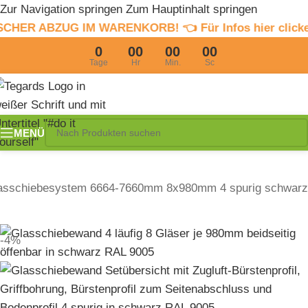
Zur Navigation springen
Zum Hauptinhalt springen
 IM WARENKORB! 👈 Für Infos hier clicken
4% Sommerr
0
00
00
00
Tage
Hr
Min.
Sc
MENÜ
asschiebesystem 6664-7660mm 8x980mm 4 spurig schwarz
-4%