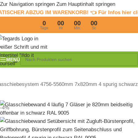
Zur Navigation springen
Zum Hauptinhalt springen
ZUG IM WARENKORB! 👈 Für Infos hier clicken
4% Somm
0
00
00
00
Tage
Hr
Min.
Sc
MENÜ
asschiebesystem 4756-5560mm 7x820mm 4 spurig schwarz
-4%