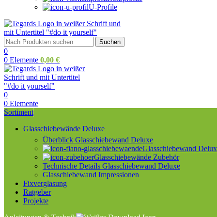
U-Profile
Suchen
0
0
Elemente
0,00
€
0
0
Elemente
Sortiment
Glasschiebewände Deluxe
Überblick Glasschiebewand Deluxe
Glasschiebewand Deluxe
Glasschiebewände Zubehör
Technische Details Glasschiebewand Deluxe
Glasschiebewand Impressionen
Fixverglasung
Ratgeber
Projekte