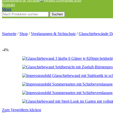
Anleitungen & Technik
Kontakt
Menü
Suchen
Startseite
/
Shop
/
Verglasungen & Sichtschutz
/
Glasschiebewände D
-4%
Zum Vergrößern klicken