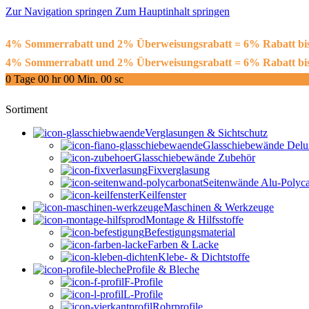
Zur Navigation springen
Zum Hauptinhalt springen
4% Sommerrabatt und 2% Überweisungsrabatt = 6% Rabatt 
4% Sommerrabatt und 2% Überweisungsrabatt = 6% Rabatt 
0
Tage
00
hr
00
Min.
00
sc
Sortiment
Verglasungen & Sichtschutz
Glasschiebewände Delu
Glasschiebewände Zubehör
Fixverglasung
Seitenwände Alu-Polyca
Keilfenster
Maschinen & Werkzeuge
Montage & Hilfsstoffe
Befestigungsmaterial
Farben & Lacke
Klebe- & Dichtstoffe
Profile & Bleche
F-Profile
L-Profile
Rohrprofile