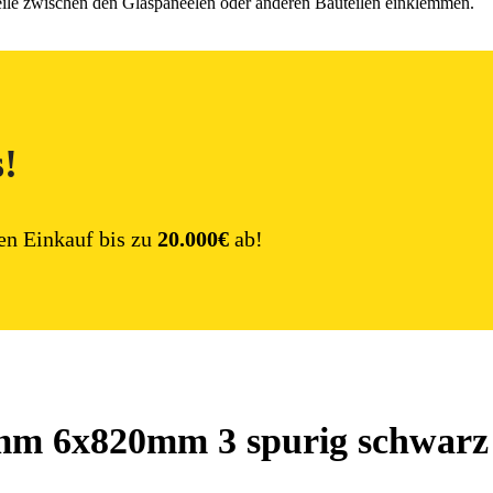
eile zwischen den Glaspaneelen oder anderen Bauteilen einklemmen.
s!
en Einkauf bis zu
20.000€
ab!
0mm 6x820mm 3 spurig schwarz