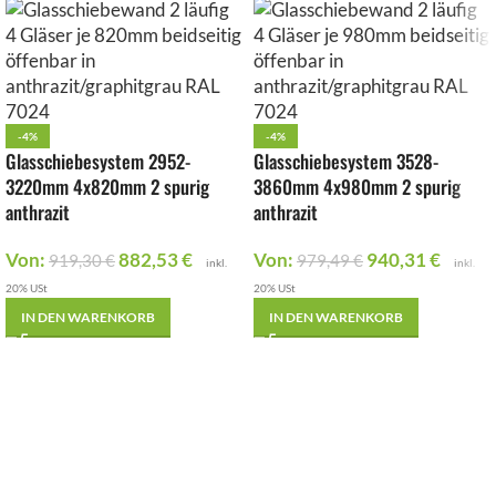
-4%
-4%
Glasschiebesystem 2952-
Glasschiebesystem 3528-
3220mm 4x820mm 2 spurig
3860mm 4x980mm 2 spurig
anthrazit
anthrazit
Von:
882,53
€
Von:
940,31
€
919,30
€
979,49
€
inkl.
inkl.
20% USt
20% USt
IN DEN WARENKORB
IN DEN WARENKORB