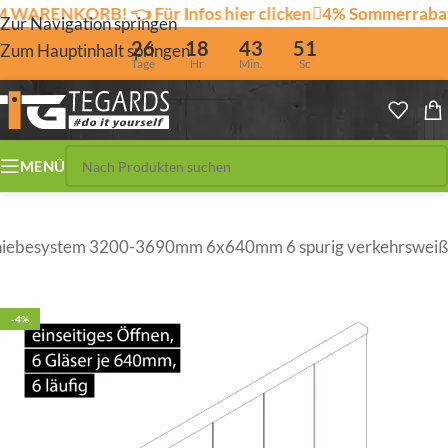
NKORB! 👈 Für Infos hier clicken
4% Sommerrabatt und
Zur Navigation springen
26
18
43
51
Zum Hauptinhalt springen
Tage
Hr
Min.
Sc
MENÜ
hiebesystem 3200-3690mm 6x640mm 6 spurig verkehrsweiß
-4%