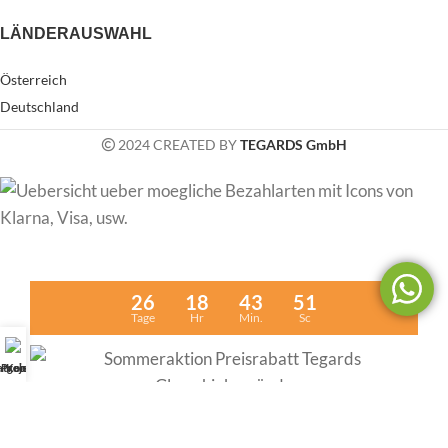
LÄNDERAUSWAHL
Österreich
Deutschland
2024 CREATED BY
TEGARDS GmbH
26
18
43
51
Tage
Hr
Min.
Sc
atgeber
Projekte
Kontakt