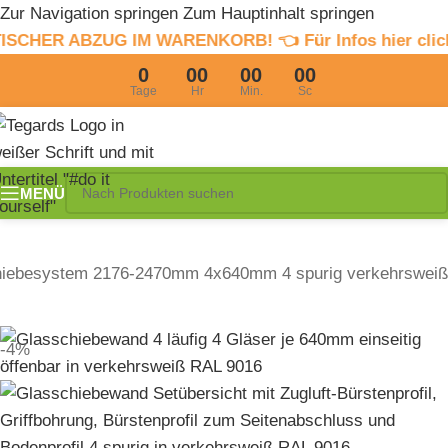
Zur Navigation springen
Zum Hauptinhalt springen
G IM WARENKORB! 👈 Für Infos hier clicken
4% Sommer
0
00
00
00
Tage
Hr
Min.
Sc
MENÜ
hiebesystem 2176-2470mm 4x640mm 4 spurig verkehrsweiß
-4%