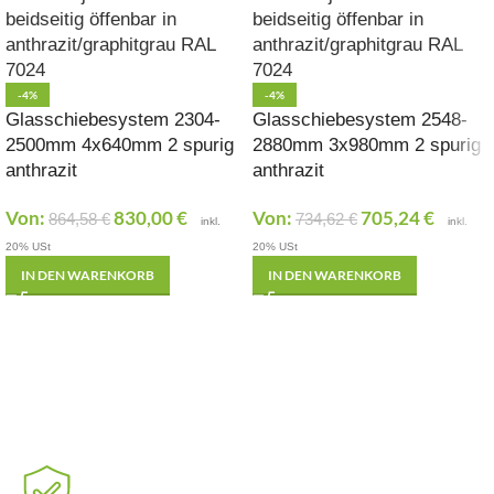
-4%
-4%
Glasschiebesystem 2304-
Glasschiebesystem 2548-
2500mm 4x640mm 2 spurig
2880mm 3x980mm 2 spurig
anthrazit
anthrazit
Von:
830,00
€
Von:
705,24
€
864,58
€
734,62
€
inkl.
inkl.
20% USt
20% USt
IN DEN WARENKORB
IN DEN WARENKORB