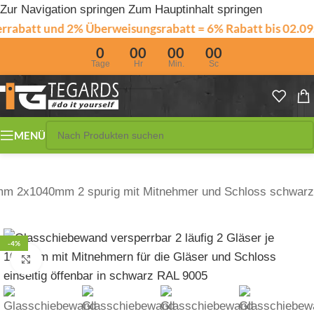
Zur Navigation springen
Zum Hauptinhalt springen
 und 2% Überweisungsrabatt = 6% Rabatt bis 02.09.202
0
00
00
00
Tage
Hr
Min.
Sc
MENÜ
m 2x1040mm 2 spurig mit Mitnehmer und Schloss schwarz
-4%
Zum Vergrößern klicken