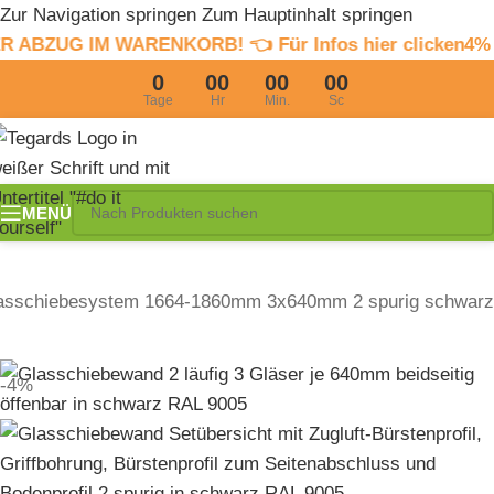
Zur Navigation springen
Zum Hauptinhalt springen
ARENKORB! 👈 Für Infos hier clicken
4% Sommerrabatt
0
00
00
00
Tage
Hr
Min.
Sc
MENÜ
asschiebesystem 1664-1860mm 3x640mm 2 spurig schwarz
-4%