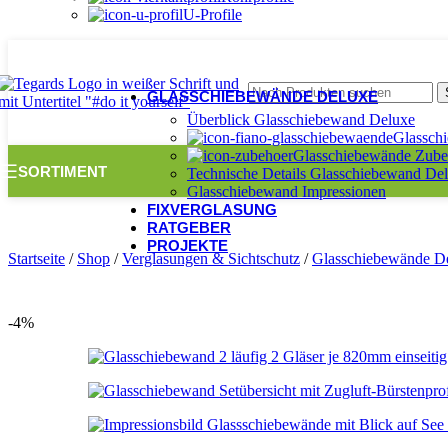
U-Profile
GLASSCHIEBEWÄNDE DELUXE
Überblick Glasschiebewand Deluxe
Glassch
Glasschiebewände Zube
SORTIMENT
Technische Details Glasschiebewand De
Glasschiebewand Impressionen
FIXVERGLASUNG
RATGEBER
PROJEKTE
Startseite
/
Shop
/
Verglasungen & Sichtschutz
/
Glasschiebewände D
-4%