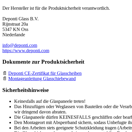
Der Hersteller ist für die Produktsicherheit verantwortlich.
Deponti Glass B.V.
Rijnstraat 20a
5347 KN Oss
Niederlande
info@deponti.com
https://www.deponti.com
Dokumente zur Produktsicherheit
Deponti CE-Zertifikat für Glasscheiben
Montageanleitung Glasschiebewand
Sicherheitshinweise
Keinesfalls auf die Glaspaneele treten!
Das Hinzufügen oder Weglassen von Bauteilen oder die Verarbe
wir dringend davon abraten.
Die Glaspaneele dürfen KEINESFALLS geschliffen oder bearb
Den Montageort mit Absperrband sichern, sodass Unbefugte ihn
Bei den Arbeiten stets geeignete Schutzkleidung tragen (Arbeit