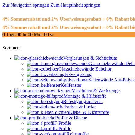
Zur Navigation springen
Zum Hauptinhalt springen
4% Sommerrabatt und 2% Überweisungsrabatt = 6% Rabatt 
4% Sommerrabatt und 2% Überweisungsrabatt = 6% Rabatt 
0
Tage
00
hr
00
Min.
00
sc
Sortiment
Verglasungen & Sichtschutz
Glasschiebewände Delu
Glasschiebewände Zubehör
Fixverglasung
Seitenwände Alu-Polyca
Keilfenster
Maschinen & Werkzeuge
Montage & Hilfsstoffe
Befestigungsmaterial
Farben & Lacke
Klebe- & Dichtstoffe
Profile & Bleche
F-Profile
L-Profile
Rohrprofile