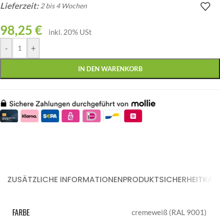
Lieferzeit:
2 bis 4 Wochen
98,25
€
inkl. 20% USt
-
+
IN DEN WARENKORB
ZUSÄTZLICHE INFORMATIONEN
PRODUKTSICHERHEIT
KÄU
FARBE
cremeweiß (RAL 9001)