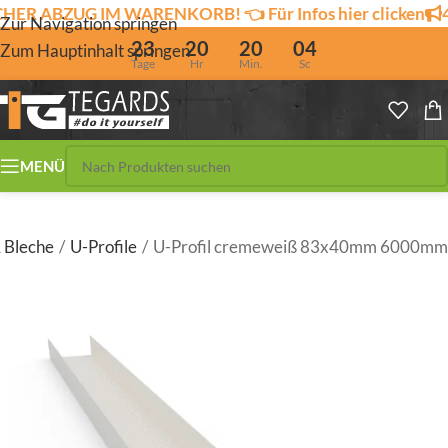
ABZUG IM WARENKORB! 👈 Für Infos hier clicken
4% So
Zur Navigation springen
23
20
20
04
Zum Hauptinhalt springen
Tage
Hr
Min.
Sc
MENÜ
& Bleche
/
U-Profile
/
U-Profil cremeweiß 83x40mm 6000mm