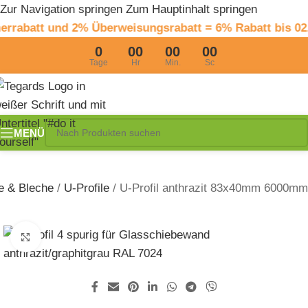
Zur Navigation springen
Zum Hauptinhalt springen
att und 2% Überweisungsrabatt = 6% Rabatt bis 02.09
0
00
00
00
Tage
Hr
Min.
Sc
MENÜ
le & Bleche
/
U-Profile
/
U-Profil anthrazit 83x40mm 6000mm
Zum Vergrößern klicken