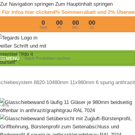
Zur Navigation springen
Zum Hauptinhalt springen
 clicken
4% Sommerrabatt und 2% Überweisungsrabatt 
0
00
00
00
Tage
Hr
Min.
Sc
MENÜ
schiebesystem 8820-10480mm 11x980mm 6 spurig anthrazit
-4%