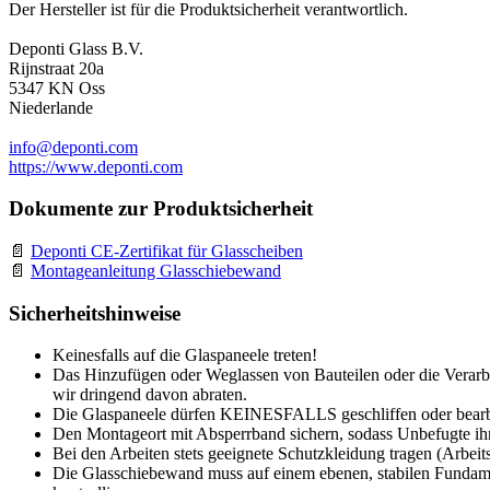
Der Hersteller ist für die Produktsicherheit verantwortlich.
Deponti Glass B.V.
Rijnstraat 20a
5347 KN Oss
Niederlande
info@deponti.com
https://www.deponti.com
Dokumente zur Produktsicherheit
Deponti CE-Zertifikat für Glasscheiben
Montageanleitung Glasschiebewand
Sicherheitshinweise
Keinesfalls auf die Glaspaneele treten!
Das Hinzufügen oder Weglassen von Bauteilen oder die Verarbe
wir dringend davon abraten.
Die Glaspaneele dürfen KEINESFALLS geschliffen oder bearb
Den Montageort mit Absperrband sichern, sodass Unbefugte ihn
Bei den Arbeiten stets geeignete Schutzkleidung tragen (Arbeit
Die Glasschiebewand muss auf einem ebenen, stabilen Fundamen