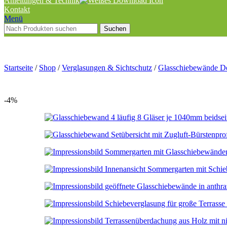
Anleitungen & Technik
Kontakt
Menü
Suchen
Startseite
/
Shop
/
Verglasungen & Sichtschutz
/
Glasschiebewände D
-4%