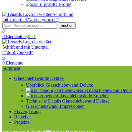
U-Profile
Suchen
0
0
Elemente
0,00
€
0
0
Elemente
Sortiment
Glasschiebewände Deluxe
Überblick Glasschiebewand Deluxe
Glasschiebewand Deluxe
Glasschiebewände Zubehör
Technische Details Glasschiebewand Deluxe
Glasschiebewand Impressionen
Fixverglasung
Ratgeber
Projekte