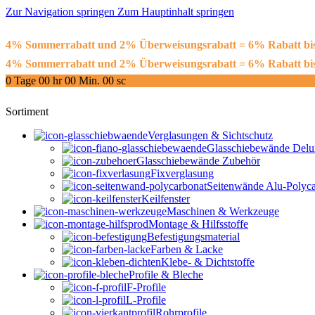
Zur Navigation springen
Zum Hauptinhalt springen
4% Sommerrabatt und 2% Überweisungsrabatt = 6% Rabatt 
4% Sommerrabatt und 2% Überweisungsrabatt = 6% Rabatt 
0
Tage
00
hr
00
Min.
00
sc
Sortiment
Verglasungen & Sichtschutz
Glasschiebewände Delu
Glasschiebewände Zubehör
Fixverglasung
Seitenwände Alu-Polyca
Keilfenster
Maschinen & Werkzeuge
Montage & Hilfsstoffe
Befestigungsmaterial
Farben & Lacke
Klebe- & Dichtstoffe
Profile & Bleche
F-Profile
L-Profile
Rohrprofile