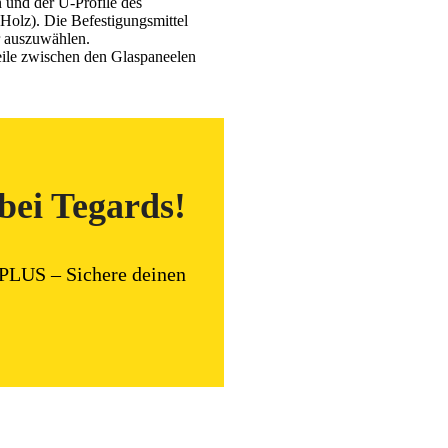
 und der U-Profile des
Holz). Die Befestigungsmittel
r auszuwählen.
eile zwischen den Glaspaneelen
bei Tegards!
 PLUS – Sichere deinen