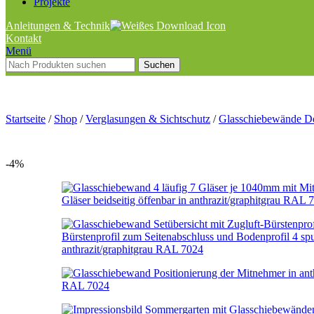
Projekte
Anleitungen & Technik
Kontakt
Menü
Suchen
Startseite
/
Shop
/
Verglasungen & Sichtschutz
/
Glasschiebewände D
-4%