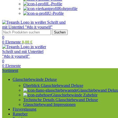
L-Profile
Rohrprofile
U-Profile
Suchen
0
0
Elemente
0,00
€
0
0
Elemente
Sortiment
Glasschiebewände Deluxe
Überblick Glasschiebewand Deluxe
Glasschiebewand Deluxe
Glasschiebewände Zubehör
Technische Details Glasschiebewand Deluxe
Glasschiebewand Impressionen
Fixverglasung
Ratgeber