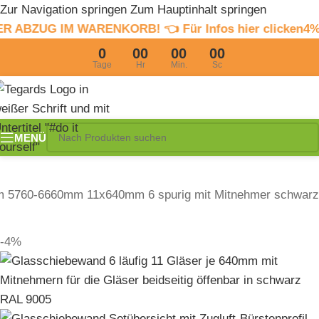
Zur Navigation springen
Zum Hauptinhalt springen
WARENKORB! 👈 Für Infos hier clicken
4% Sommerrabatt
0
00
00
00
Tage
Hr
Min.
Sc
MENÜ
m 5760-6660mm 11x640mm 6 spurig mit Mitnehmer schwarz
-4%