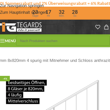
tt und 2% Überweisungsrabatt = 6% Rabatt bis 02.09.2
Zur Navigation springen
23
17
32
27
Zum Hauptinhalt springen
Tage
Hr
Min.
Sc
MENÜ
m 8x820mm 4 spurig mit Mitnehmer und Schloss anthrazit
-4%