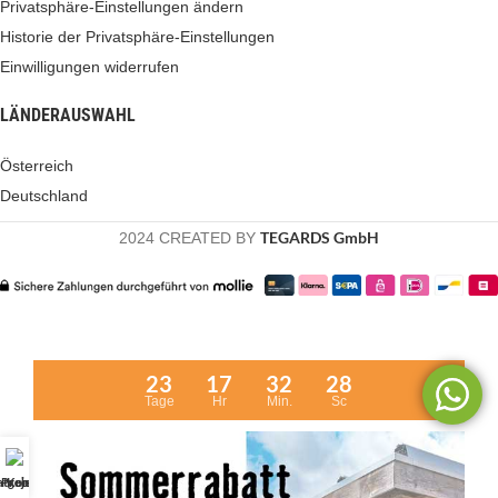
Privatsphäre-Einstellungen ändern
Historie der Privatsphäre-Einstellungen
Einwilligungen widerrufen
LÄNDERAUSWAHL
Österreich
Deutschland
TEGARDS GmbH
2024 CREATED BY
23
17
32
27
Tage
Hr
Min.
Sc
atgeber
Projekte
Kontakt