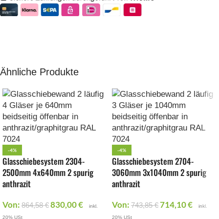
Ähnliche Produkte
-4%
-4%
Glasschiebesystem 2304-
Glasschiebesystem 2704-
2500mm 4x640mm 2 spurig
3060mm 3x1040mm 2 spurig
anthrazit
anthrazit
Von:
830,00
€
Von:
714,10
€
864,58
€
743,85
€
inkl.
inkl.
20% USt
20% USt