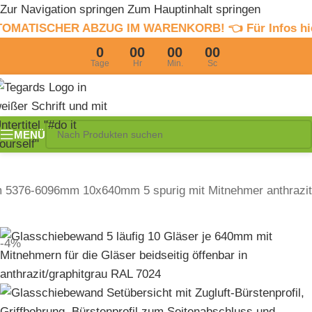
Zur Navigation springen
Zum Hauptinhalt springen
R ABZUG IM WARENKORB! 👈 Für Infos hier clicken
4% S
0
00
00
00
Tage
Hr
Min.
Sc
MENÜ
 5376-6096mm 10x640mm 5 spurig mit Mitnehmer anthrazit
-4%