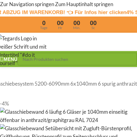
Zur Navigation springen
Zum Hauptinhalt springen
RENKORB! 👈 Für Infos hier clicken
4% Sommerrabatt 
0
00
00
00
Tage
Hr
Min.
Sc
MENÜ
sschiebesystem 5200-6090mm 6x1040mm 6 spurig anthrazit
-4%