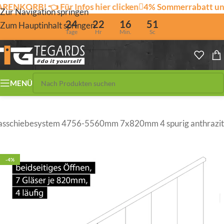
RB! 👈 Für Infos hier clicken
4% Sommerrabatt und 2%
Zur Navigation springen
24
22
16
51
Zum Hauptinhalt springen
Tage
Hr
Min.
Sc
MENÜ
asschiebesystem 4756-5560mm 7x820mm 4 spurig anthrazit
-4%