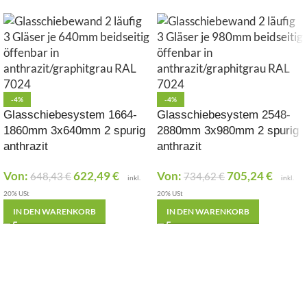
-4%
-4%
Glasschiebesystem 1664-
Glasschiebesystem 2548-
1860mm 3x640mm 2 spurig
2880mm 3x980mm 2 spurig
anthrazit
anthrazit
Von:
622,49
€
Von:
705,24
€
648,43
€
734,62
€
inkl.
inkl.
20% USt
20% USt
IN DEN WARENKORB
IN DEN WARENKORB