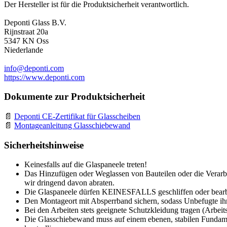
Der Hersteller ist für die Produktsicherheit verantwortlich.
Deponti Glass B.V.
Rijnstraat 20a
5347 KN Oss
Niederlande
info@deponti.com
https://www.deponti.com
Dokumente zur Produktsicherheit
Deponti CE-Zertifikat für Glasscheiben
Montageanleitung Glasschiebewand
Sicherheitshinweise
Keinesfalls auf die Glaspaneele treten!
Das Hinzufügen oder Weglassen von Bauteilen oder die Verarbe
wir dringend davon abraten.
Die Glaspaneele dürfen KEINESFALLS geschliffen oder bearb
Den Montageort mit Absperrband sichern, sodass Unbefugte ihn
Bei den Arbeiten stets geeignete Schutzkleidung tragen (Arbeit
Die Glasschiebewand muss auf einem ebenen, stabilen Fundamen