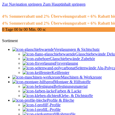
Zur Navigation springen
Zum Hauptinhalt springen
4% Sommerrabatt und 2% Überweisungsrabatt = 6% Rabatt 
4% Sommerrabatt und 2% Überweisungsrabatt = 6% Rabatt 
0
Tage
00
hr
00
Min.
00
sc
Sortiment
Verglasungen & Sichtschutz
Glasschiebewände Delu
Glasschiebewände Zubehör
Fixverglasung
Seitenwände Alu-Polyca
Keilfenster
Maschinen & Werkzeuge
Montage & Hilfsstoffe
Befestigungsmaterial
Farben & Lacke
Klebe- & Dichtstoffe
Profile & Bleche
F-Profile
L-Profile
Rohrprofile