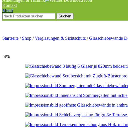
Anleitungen & Technik
Kontakt
Menü
Suchen
Startseite
/
Shop
/
Verglasungen & Sichtschutz
/
Glasschiebewände D
-4%