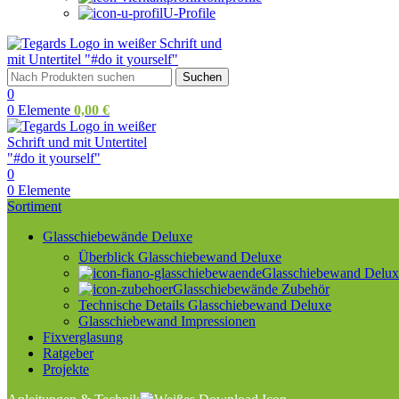
U-Profile
Suchen
0
0
Elemente
0,00
€
0
0
Elemente
Sortiment
Glasschiebewände Deluxe
Überblick Glasschiebewand Deluxe
Glasschiebewand Deluxe
Glasschiebewände Zubehör
Technische Details Glasschiebewand Deluxe
Glasschiebewand Impressionen
Fixverglasung
Ratgeber
Projekte