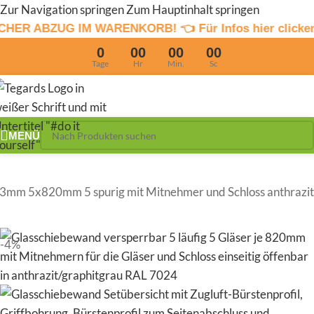
Zur Navigation springen
Zum Hauptinhalt springen
IM WARENKORB! 👈 Für Infos hier clicken
4% Sommerrab
0
00
00
00
Tage
Hr
Min.
Sc
MENÜ
mm 5x820mm 5 spurig mit Mitnehmer und Schloss anthrazit
-4%