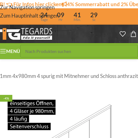
Infos hier clicken
4% Sommerrabatt und 2% Überweisu
Zur Navigation springen
24
09
41
28
Zum Hauptinhalt springen
Tage
Hr
Min.
Sc
MENÜ
mm 4x980mm 4 spurig mit Mitnehmer und Schloss anthrazit
-4%