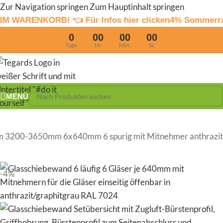
Zur Navigation springen
Zum Hauptinhalt springen
 👈 Für Infos hier clicken
4% Sommerrabatt und 2% Ü
0
00
00
00
Tage
Hr
Min.
Sc
MENÜ
m 3200-3650mm 6x640mm 6 spurig mit Mitnehmer anthrazit
-4%