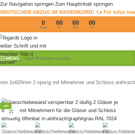
Zur Navigation springen
Zum Hauptinhalt springen
ABZUG IM WARENKORB! 👈 Für Infos hier clicken
4% So
0
00
00
00
Tage
Hr
Min.
Sc
MENÜ
m 2x820mm 2 spurig mit Mitnehmer und Schloss anthrazit
-4%
Zum Vergrößern klicken