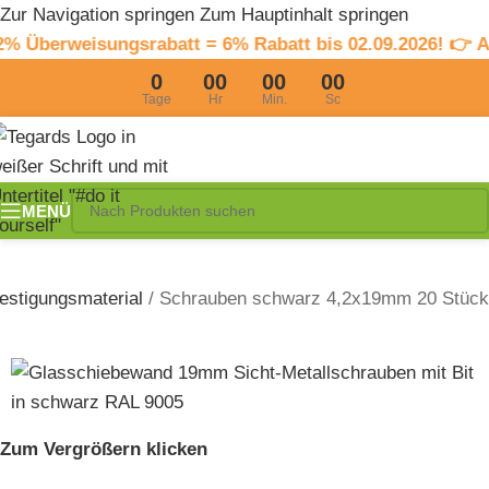
Zur Navigation springen
Zum Hauptinhalt springen
erweisungsrabatt = 6% Rabatt bis 02.09.2026! 👉 AU
0
00
00
00
Tage
Hr
Min.
Sc
MENÜ
estigungsmaterial
/
Schrauben schwarz 4,2x19mm 20 Stück
Zum Vergrößern klicken