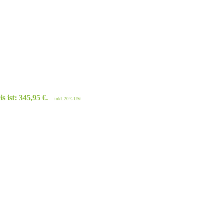
s ist: 345,95 €.
inkl. 20% USt