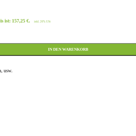
s ist: 157,25 €.
inkl. 20% USt
IN DEN WARENKORB