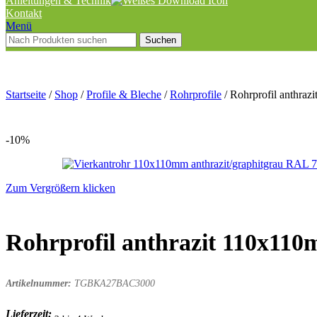
Anleitungen & Technik
Kontakt
Menü
Suchen
Startseite
/
Shop
/
Profile & Bleche
/
Rohrprofile
/
Rohrprofil anthra
-10%
Zum Vergrößern klicken
Rohrprofil anthrazit 110x1
Artikelnummer:
TGBKA27BAC3000
Lieferzeit: