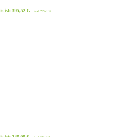
s ist: 395,52 €.
inkl. 20% USt
s ist: 345,95 €.