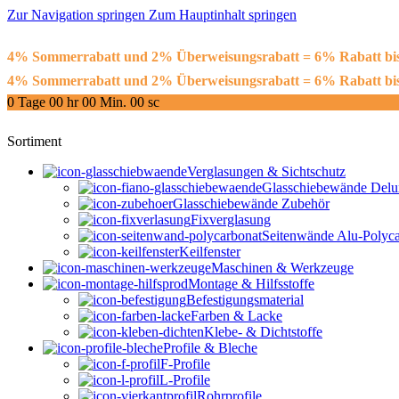
Zur Navigation springen
Zum Hauptinhalt springen
4% Sommerrabatt und 2% Überweisungsrabatt = 6% Rabatt 
4% Sommerrabatt und 2% Überweisungsrabatt = 6% Rabatt 
0
Tage
00
hr
00
Min.
00
sc
Sortiment
Verglasungen & Sichtschutz
Glasschiebewände Delu
Glasschiebewände Zubehör
Fixverglasung
Seitenwände Alu-Polyca
Keilfenster
Maschinen & Werkzeuge
Montage & Hilfsstoffe
Befestigungsmaterial
Farben & Lacke
Klebe- & Dichtstoffe
Profile & Bleche
F-Profile
L-Profile
Rohrprofile