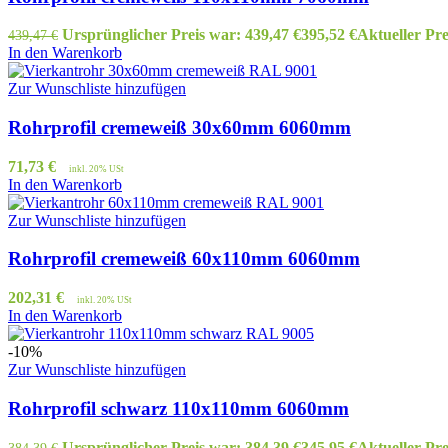
Ursprünglicher Preis war: 439,47 €
395,52
€
Aktueller Prei
439,47
€
In den Warenkorb
Zur Wunschliste hinzufügen
Rohrprofil cremeweiß 30x60mm 6060mm
71,73
€
inkl. 20% USt
In den Warenkorb
Zur Wunschliste hinzufügen
Rohrprofil cremeweiß 60x110mm 6060mm
202,31
€
inkl. 20% USt
In den Warenkorb
-10%
Zur Wunschliste hinzufügen
Rohrprofil schwarz 110x110mm 6060mm
Ursprünglicher Preis war: 384,39 €
345,95
€
Aktueller Prei
384,39
€