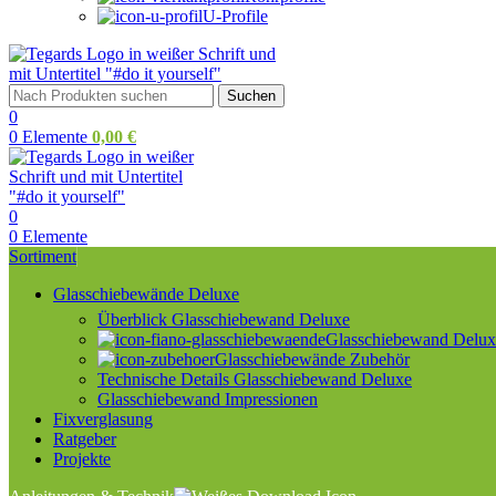
U-Profile
Suchen
0
0
Elemente
0,00
€
0
0
Elemente
Sortiment
Glasschiebewände Deluxe
Überblick Glasschiebewand Deluxe
Glasschiebewand Deluxe
Glasschiebewände Zubehör
Technische Details Glasschiebewand Deluxe
Glasschiebewand Impressionen
Fixverglasung
Ratgeber
Projekte